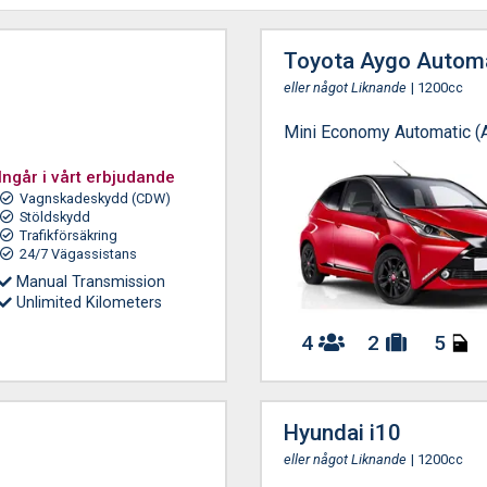
Toyota Aygo Autom
eller något Liknande
| 1200cc
Mini Economy Automatic (
Ingår i vårt erbjudande
Vagnskadeskydd (CDW)
Stöldskydd
Trafikförsäkring
24/7 Vägassistans
Manual Transmission
Unlimited Kilometers
4
2
5
Hyundai i10
eller något Liknande
| 1200cc