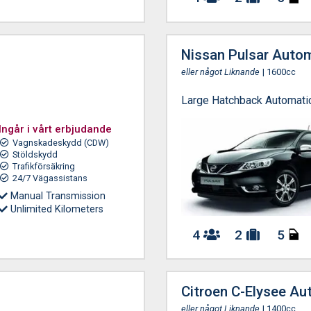
Nissan Pulsar Auto
eller något Liknande
| 1600cc
Large Hatchback Automati
Ingår i vårt erbjudande
Vagnskadeskydd (CDW)
Stöldskydd
Trafikförsäkring
24/7 Vägassistans
Manual Transmission
Unlimited Kilometers
4
2
5
Citroen C-Elysee Au
eller något Liknande
| 1400cc