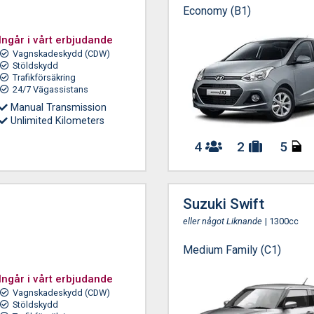
Economy (B1)
Ingår i vårt erbjudande
Vagnskadeskydd (CDW)
Stöldskydd
Trafikförsäkring
24/7 Vägassistans
Manual Transmission
Unlimited Kilometers
4
2
5
Suzuki Swift
eller något Liknande
| 1300cc
Medium Family (C1)
Ingår i vårt erbjudande
Vagnskadeskydd (CDW)
Stöldskydd