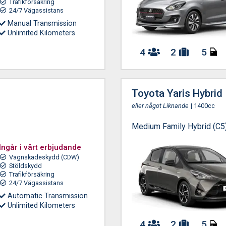
Trafikförsäkring
24/7 Vägassistans
Manual Transmission
Unlimited Kilometers
4
2
5
Toyota Yaris Hybrid
eller något Liknande
| 1400cc
Medium Family Hybrid (C5
Ingår i vårt erbjudande
Vagnskadeskydd (CDW)
Stöldskydd
Trafikförsäkring
24/7 Vägassistans
Automatic Transmission
Unlimited Kilometers
4
2
5