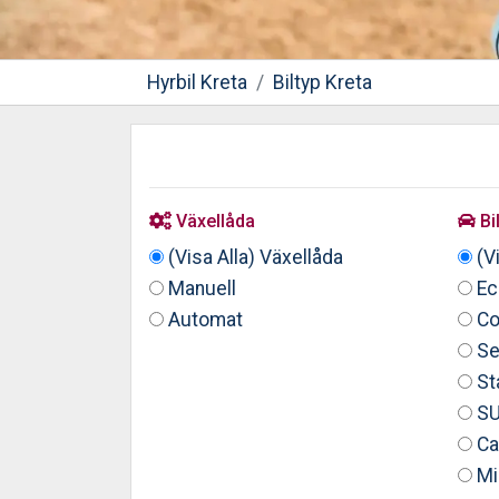
Hyrbil Kreta
Biltyp Kreta
Växellåda
Bi
(Visa Alla) Växellåda
(Vi
Manuell
Ec
Automat
Co
Se
St
S
Ca
Mi