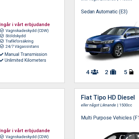
Sedan Automatic (E3)
Ingår i vårt erbjudande
Vagnskadeskydd (CDW)
Stöldskydd
Trafikförsäkring
24/7 Vägassistans
Manual Transmission
Unlimited Kilometers
4
2
5
Fiat Tipo HD Diesel
eller något Liknande
| 1500cc
Multi Purpose Vehicles (F
Ingår i vårt erbjudande
Vagnskadeskydd (CDW)