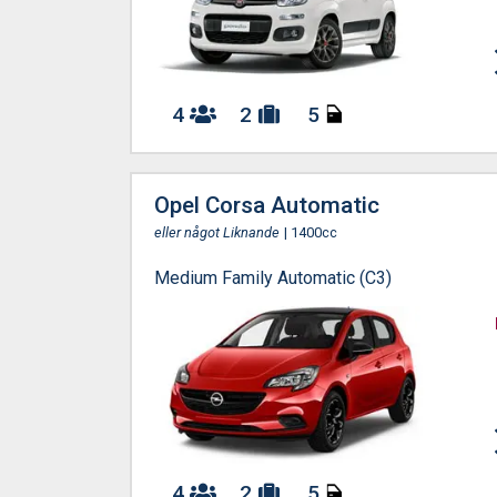
4
2
5
Opel Corsa Automatic
eller något Liknande
| 1400cc
Medium Family Automatic (C3)
4
2
5