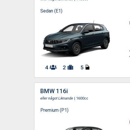
Sedan (E1)
4
2
5
BMW 116i
eller något Liknande
| 1600cc
Premium (P1)