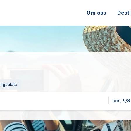
Om oss
Desti
ngsplats
sön, 9/8