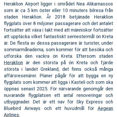
Heraklion Airport ligger i området Nea Alikarnassos
som är ca 5 km öster eller 10 minuters bilresa från
staden Heraklion. År 2018 betjänade Heraklion
flygplats över 8 miljoner passagerare och det antalet
fortsätter att växa i takt med att människor fortsätter
att upptäcka vilket fantastiskt semestermål ön Kreta
är. De flesta av dessa passagerare är turister, under
sommarmånaderna, som kommer för att besöka och
utforska den vackra ön Kreta. Eftersom staden
Heraklion
är den största på ön Kreta och fjärde
största i landet Grekland, det finns också många
affärsresenärer. Planer pågår för att bygga en ny
flygplats som kommer att ligga i Kasteli och som ska
öppnas senast 2025. För närvarande genomgår den
nuvarande flygplatsen ett antal renoveringar och
utbyggnader. Det är ett nav för Sky Express och
Bluebird Airways och ett huvudmål för
Aegean
Airlines
.