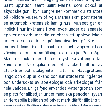
Saint Spyridon samt Saint Marina, som också är
skyddshelgon i byn. Längre ner kommer du att stöta
på Folklore Museum of Agia Marina som porträtterar
en autentisk kretensisk lantlig hus. Museet ger en
inblick i hur invånarna i byn levde under de senaste
epoker och erbjuder dig en chans att uppleva lokala
seder och traditioner på landsbygden på Kreta. I
museet finns bland annat raki- och vinproduktion,
vävning samt framställning av olivolja. Pano Agia
Marina är också hem till den mystiska vattengrottan
känd som Nerospilia med ett vackert utbud av
stalaktiter och stalagmiter i sitt inre. Havsgrottans
längd och djup är okänd och har studerats ingående
och undersökts av speleologer och arkeologer från
hela världen. Enligt fynd användes vattengrottan som
en plats för tillbedjan under minoiska perioden. Tyvärr
är Nerospilia belägen på privat mark därför tillgång till
havsgrottan är förbjudet om inte tillstånd från ägarna.