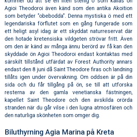
kommer du att se en liten stenig ö som kallas ön
Agioi Theodoroi även känd som den antika Akoition
som betyder "obebodda". Denna mystiska ö med ett
legendariska förflutet som en gång fungerade som
ett heligt asyl idag är ett skyddat naturreservat där
den hotade kretensiska vildgeten strövar fritt. Även
om den är känd av många ännu berörd av få kan den
skyddade ön Agioi Theodoroi endast kontaktas med
särskilt tillstånd utfärdat av Forest Authority annars
endast den 8 juni då Saint Theodore firas och landning
tillåts igen under övervakning. Om oddsen är på din
sida och du får tillgång på ön, se till att utforska
resterna av den gamla venetianska fästningen,
kapellet Saint Theodore och den avskilda orörda
stranden när du går vilse i den lugna atmosfären och
den naturliga skönheten som omger dig.
Biluthyrning Agia Marina på Kreta