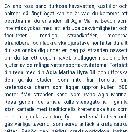
Gyllene rosa sand, turkosa havsvatten, kustliljor och
palmer så långt ögat kan se är vad du kommer att
bevittna när du anländer till Agia Marina Beach som
inte misslyckas med att erbjuda bekvämligheter och
faciliteter. Trendiga strandkaféer, moderna
strandbarer och läckra skaldjurstavernor hittar du allt
du kan önska dig under en dag på stranden oavsett
om du tar ett dopp i havet, blötlägger i solen eller
njuter av de många vattensportaktiviteterna. Fortsätt
din resa med din
Agia Marina Hyra Bil
och utforska
den gamla staden som inte har förlorat sin
kretensiska charm som ligger uppför kullen, 500
meter från stranden känd som Pano Agia Marina.
Resa genom de smala kullerstensgatorna i gamla
stan kantade med traditionella kretensiska hus som
leder till gamla stan torg fylld med små butiker och
gästvänliga tavernor som serverar läckra kretensiska
rätter. Besök den härliga grekisk-ortodoxa kyrkan