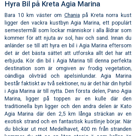
Hyra Bil på Kreta Agia Marina
Bara 10 km väster om
Chania
på Kreta norra kust
ligger den vackra kustbyn Agia Marina, ett populärt
semestermål som lockar människor i alla åldrar som
kommer för att njuta av sol, hav och sand. Innan du
anländer se till att hyra en bil i Agia Marina eftersom
det är det bästa sättet att utforska allt det har att
erbjuda. Kör din bil i Agia Marina till denna perfekta
destination som är omgiven av frodig vegetation,
oändliga olivträd och apelsinlundar. Agia Marina
består faktiskt av två sektioner, nu är det här din hyrbil
i Agia Marina är till nytta. Den första delen, Pano Agia
Marina, ligger på toppen av en kulle där den
traditionella byn ligger och den andra delen är Kato
Agia Marina där den 2,5 km långa sträckan av en
exotisk strand och en fantastisk kustlinje börjar. När
du blickar ut mot Medelhavet, 400 m från stranden